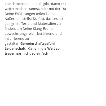
entscheidenden Impuls gibt, damit Du 
weitermachen kannst, oder mit der Du 
Deine Erfahrungen teilen kannst. 
Außerdem stellst Du fest, dass es 
 ist, 
geeignete Texte und Materialien zu 
finden, um Deine Klang-Events 
abwechslungsreich, berührend und 
inspirierend zu 
gestalten.
Gemeinschaftsgefühl 
Leidenschaft, Klang in die Welt zu 
tragen.
gar nicht so einfach
Ich kenne das! Und deswegen habe ich 
2023 den 
ins Leben gerufen, um meine 
Erfahrungen seit 2015 
weiterzugeben!
Klangkreis 
🤔 Was genau ist der Klangkreis?
Teil 1: Präsentation der Grob-Konzepte 
(mit Aufzeichnung)
In rund 
 stelle ich Dir 
vor. Das bedeutet, 
sie sind inhaltlich auf die kommenden 
drei Monate ausgerichtet. (Beispiel 