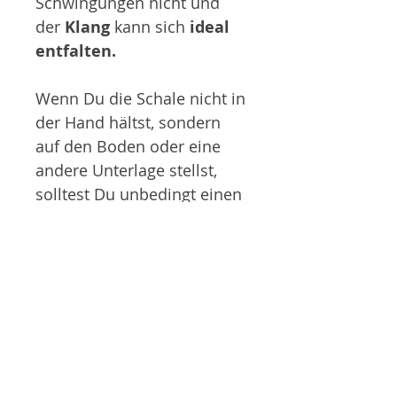
Schwingungen nicht und
der
Klang
kann sich
ideal
entfalten.
Wenn Du die Schale nicht in
der Hand hältst, sondern
auf den Boden oder eine
andere Unterlage stellst,
solltest Du unbedingt einen
Untersetzer verwenden.
Denn durch das
Schwingungsverhalten der
Schale vibriert sie, und
wenn sie auf hartem
Untergrund steht, führt das
zu einem unangenehmen
Geräusch. Mit einem