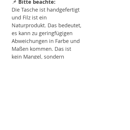
📌
Bitte beachte:
Die Tasche ist handgefertigt
und Filz ist ein
Naturprodukt. Das bedeutet,
es kann zu geringfügigen
Abweichungen in Farbe und
Maßen kommen. Das ist
kein Mangel, sondern
versteht sich als
Qualitätsmerkmal für
Handarbeit.
Außerdem passt sich der
Boden der Tasche mit der
Zeit der Wölbung der
Klangschalen immer mehr
an. Auch das ist kein
Mangel, sondern