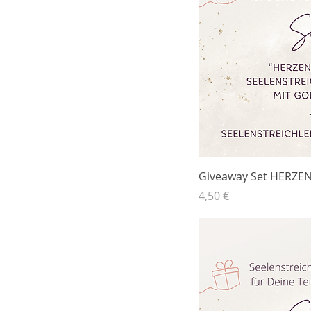
Giveaway Set HERZE
Preis
4,50 €