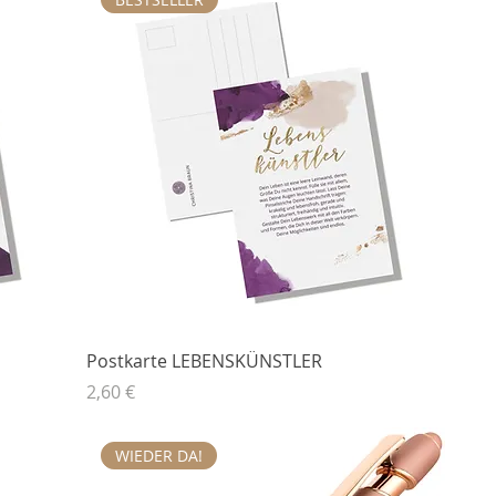
Postkarte LEBENSKÜNSTLER
Preis
2,60 €
WIEDER DA!