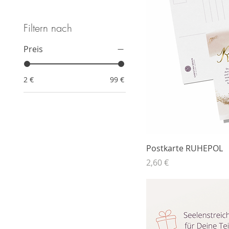
Filtern nach
Preis
2 €
99 €
Postkarte RUHEPOL
Preis
2,60 €