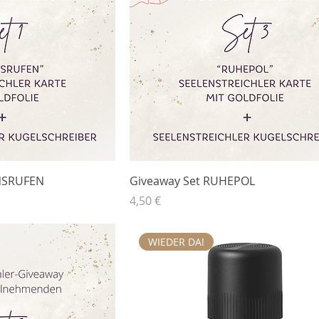
NSRUFEN
Giveaway Set RUHEPOL
Preis
4,50 €
WIEDER DA!