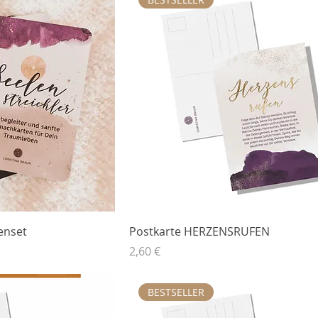
enset
Postkarte HERZENSRUFEN
Preis
2,60 €
BESTSELLER