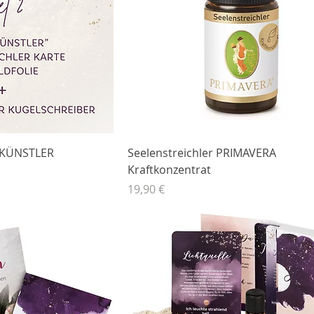
SKÜNSTLER
Seelenstreichler PRIMAVERA
Kraftkonzentrat
Preis
19,90 €